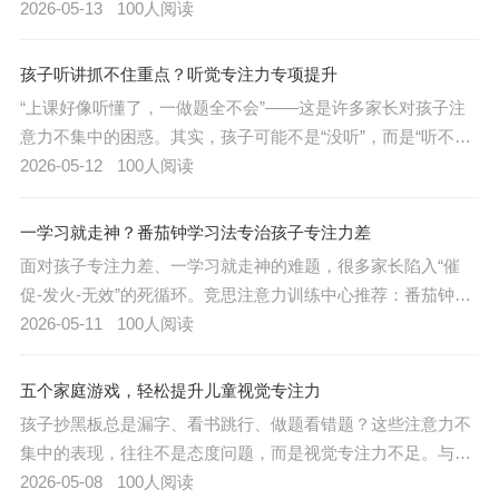
不足在作祟。竞思注意力训练中心数据显示，85%的注意力不
2026-05-13
100人阅读
集中儿童存在视觉广度窄、视觉追踪弱的问题，导致“眼睛看到
的和大脑接收的不一致”。
孩子听讲抓不住重点？听觉专注力专项提升
“上课好像听懂了，一做题全不会”——这是许多家长对孩子注
意力不集中的困惑。其实，孩子可能不是“没听”，而是“听不清
重点”。竞思注意力训练中心指出，约60%的专注力差儿童存
2026-05-12
100人阅读
在“听觉加工障碍”，表现为“耳朵在听，脑子没动”，急需专项训
练提升听觉专注力。
一学习就走神？番茄钟学习法专治孩子专注力差
面对孩子专注力差、一学习就走神的难题，很多家长陷入“催
促-发火-无效”的死循环。竞思注意力训练中心推荐：番茄钟学
习法，用科学的时间切割，帮孩子把“难熬的学习”变成“可完成
2026-05-11
100人阅读
的小目标”。
五个家庭游戏，轻松提升儿童视觉专注力
孩子抄黑板总是漏字、看书跳行、做题看错题？这些注意力不
集中的表现，往往不是态度问题，而是视觉专注力不足。与其
反复唠叨，不如利用周末时光，玩这几个居家小游戏，在欢声
2026-05-08
100人阅读