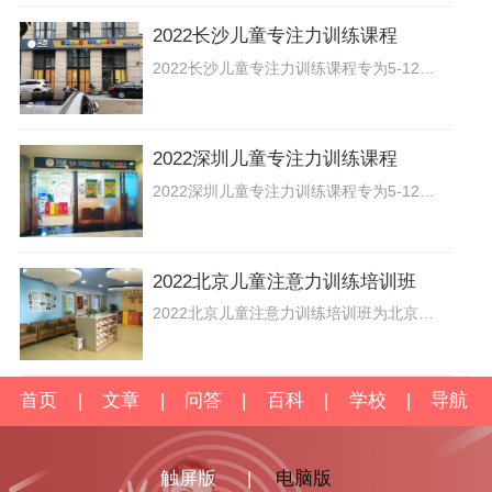
2022长沙儿童专注力训练课程
2022长沙儿童专注力训练课程专为5-12岁孩子研发，采用国际上先进的科学脑电生物反馈技术进行注意力训练，旨在帮助孩子提升专注力、记忆力，改善记忆困难、丢三落四等问题。让聪明的孩子更专注、更优秀。
2022深圳儿童专注力训练课程
2022深圳儿童专注力训练课程专为5-12岁孩子研发，采用国际上先进的科学脑电生物反馈技术进行注意力训练，由电子学、教育学、教育心理学专家共同分析定制专属提升方案，通过科学的方法指导和国内外先进的育儿理念，全方位提升孩子因注意力产生的“注意力不集中”、“学习动力不足”、“写作业拖拉磨蹭”，“情绪不稳定”，“记忆力差”，“人际关系差”等相关问题，目前已有大批的学员和家长受益!
2022北京儿童注意力训练培训班
2022北京儿童注意力训练培训班为北京儿童家长提供儿童注意力不集中常见表现、训练方法以及训练课程等信息，帮助家长解决儿童专注力差、写作业磨蹭、记忆力差等儿童成长问题。
首页
|
文章
|
问答
|
百科
|
学校
|
导航
触屏版
|
电脑版