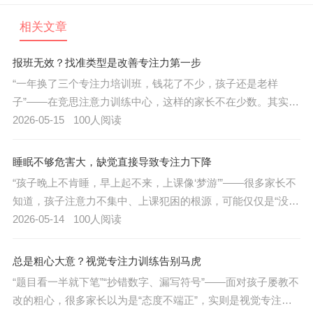
相关文章
报班无效？找准类型是改善专注力第一步
“一年换了三个专注力培训班，钱花了不少，孩子还是老样
子”——在竞思注意力训练中心，这样的家长不在少数。其实，
专注力差并非单一问题，盲目报班往往南辕北辙。科学改善注
2026-05-15
100人阅读
意力不集中的第一步，是先找准孩子专注力问题的类型。
睡眠不够危害大，缺觉直接导致专注力下降
“孩子晚上不肯睡，早上起不来，上课像‘梦游’”——很多家长不
知道，孩子注意力不集中、上课犯困的根源，可能仅仅是“没睡
够”。竞思注意力训练中心联合睡眠实验室研究发现：睡眠不足
2026-05-14
100人阅读
会直接导致大脑前额叶功能抑制，让孩子即便想专注也“大脑断
电”。
总是粗心大意？视觉专注力训练告别马虎
“题目看一半就下笔”“抄错数字、漏写符号”——面对孩子屡教不
改的粗心，很多家长以为是“态度不端正”，实则是视觉专注力