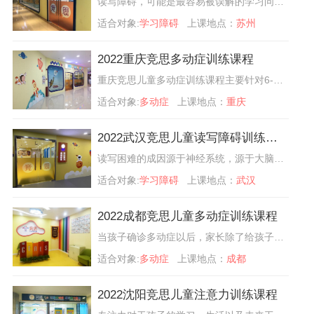
读写障碍，可能是最容易被误解的学习问题之一。如果一个孩子有读写方面的障碍，通常会直接被判定为智力问题或态度问题。但孩子的这种行为不是态度问题，也不是智力问题，而注意能力缺乏。
适合对象:
学习障碍
上课地点：
苏州
2022重庆竞思多动症训练课程
重庆竞思儿童多动症训练课程主要针对6-15岁儿童，结合家长评估、学员测评、脑电信息、学员实际需求和时间安排，竞思专家定制个性化培训方案，包括竞思脑电课程，主要从孩子大脑角度出发精确纠正多动分心的问题。
适合对象:
多动症
上课地点：
重庆
2022武汉竞思儿童读写障碍训练课程
读写困难的成因源于神经系统，源于大脑神经对文字解码能力的不足，其特点是难以准确或流利地识别文字，以及糟糕的拼写能力。常见到在重复及表达语言、阅读、写作、拼字、书写及数理上有困难。简单地说，是指智力正常或超常、但在读写能力上落后于同龄人的现象。
适合对象:
学习障碍
上课地点：
武汉
2022成都竞思儿童多动症训练课程
当孩子确诊多动症以后，家长除了给孩子做药物治疗或脑电生物反馈训练外，家长在家也要懂得引导孩子，这对多动症的康复非常重要。成都竞思儿童多动症训练课程主要针对6-15岁儿童，结合家长评估、学员测评、脑电信息、学员实际需求和时间安排，竞思专家定制个性化培训方案。
适合对象:
多动症
上课地点：
成都
2022沈阳竞思儿童注意力训练课程