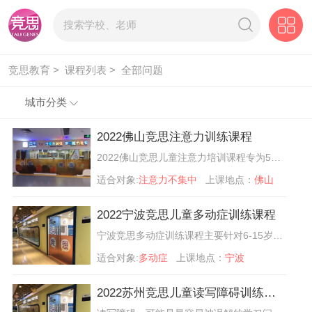
竞思教育 >
课程列表 >
全部问题
城市分类
2022佛山竞思注意力训练课程
2022佛山竞思儿童注意力培训课程专为5-12岁孩子研发，采用国际上先进的科学脑电生物反馈技术进行注意力训练，由电子学、教育学、教育心理学专家共同分析定制专属提升方案。通过科学的方法指导和国内外先进的育儿理念，全方位提升孩子注意力问题。
适合对象:
注意力不集中
上课地点：
佛山
2022宁波竞思儿童多动症训练课程
宁波竞思多动症训练课程主要针对6-15岁儿童，结合家长评估、学员测评、脑电信息、学员实际需求和时间安排，竞思专家定制个性化培训方案，包括竞思脑电课程，主要从孩子大脑角度出发精确纠正多动分心的问题，辅以习题训练，在专业的培训老师指导下进行，强化仪器训练效果，让孩子反应更迅速。
适合对象:
多动症
上课地点：
宁波
2022苏州竞思儿童读写障碍训练课程