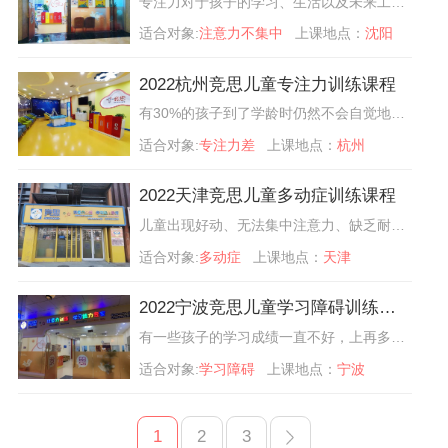
专注力对于孩子的学习、生活以及未来工作有着重要的影响。那么，孩子专注力差与哪些因素有关？如何培养和提升孩子专注力呢？2022沈阳儿童注意力培训课程专为5-12岁孩子研发，采用国际上先进的科学脑电生物反馈技术进行注意力训练，全方位提升孩子因注意力产生的“注意力不集中”、“学习动力不足”、“写作业拖拉磨蹭”，“情绪不稳定”，“记忆力差”，“人际关系差”等相关问题。
适合对象:
注意力不集中
上课地点：
沈阳
2022杭州竞思儿童专注力训练课程
有30%的孩子到了学龄时仍然不会自觉地去学习，总是要家长不断地督促，上课注意力不集中，爱做小动作，写作业边写边玩等。其实，这都是孩子缺乏学习自觉性造成的。那么该怎么办呢？可以通过脑电生物反馈训练来提高孩子的注意力，培养孩子的学习习惯，提高孩子的学习能力。
适合对象:
专注力差
上课地点：
杭州
2022天津竞思儿童多动症训练课程
儿童出现好动、无法集中注意力、缺乏耐心、脾气暴躁、易冲动、写作业拖拉磨蹭。家长就要警惕儿童多动症了，不要以为只是孩子小，活泼调皮，长大就好了，以免错过多动症黄金干预时期。孩子的不良行为，越往后越难以纠正。
适合对象:
多动症
上课地点：
天津
2022宁波竞思儿童学习障碍训练课程
有一些孩子的学习成绩一直不好，上再多的补习班，花了再多的时间在学习上，成绩还是没有办法上去，于是久而久之就会被说是“笨”，其实，孩子们都不笨，只是在学习上有障碍，谈到学习障碍，读写障碍，很多人可能并不是很了解，那么就一起来听听竞思的介绍吧！了解学习障碍，也更多的了解自己的孩子。
适合对象:
学习障碍
上课地点：
宁波
1
2
3