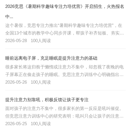
2026竞思《暑期科学趣味专注力培优营》开启招生，火热报名
中...
这个暑假，竞思专注力推出“暑期科学趣味专注力培优营”，在
全国13个城市的教学中心同步开课，帮孩子补齐短板、夯实能
力，开学轻松领跑。
2026-05-28
100人阅读
睡前远离电子屏，充足睡眠是提升注意力的基础
很多家长将这归咎于懒惰或注意力不集中，却忽视了夜晚的电
子屏幕正在偷走孩子的睡眠。竞思注意力训练中心明确指出：
睡眠质量是提升注意力的生理基石，睡前1小时的电子屏幕使
2026-05-26
100人阅读
用，足以让次日的大脑效率下降40%。
提升注意力别靠吼，积极反馈让孩子更专注
面对孩子的注意力不集中，很多家长的第一反应是吼叫催促。
但竞思注意力训练中心的研究表明：吼叫只会让孩子的注意力
缺陷更加严重，而积极的反馈才是提升注意力的有效“催化
2026-05-25
100人阅读