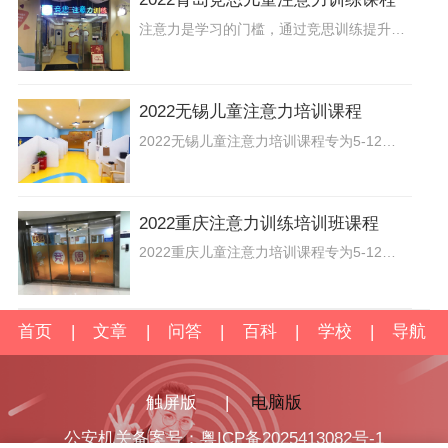
注意力是学习的门槛，通过竞思训练提升注意力的指向性和抗干扰能力，注意力不好的儿童会出现上课坐不住、注意力持续时间短、记不住上课内容等现象。通过竞思专注力训练可以提高记忆的容量，延长记忆时间，提高学习效率，改善听课、做作业的质量。视动协调能力的提高，对规范字形、改变写字速度慢、丢字漏字、写字跳行等状况有帮助。
2022无锡儿童注意力培训课程
2022无锡儿童注意力培训课程专为5-12岁孩子研发，采用国际上先进的科学脑电生物反馈技术进行注意力训练，全方位提升孩子因注意力产生的“注意力不集中”、“学习动力不足”、“写作业拖拉磨蹭”，“情绪不稳定”，“记忆力差”，“人际关系差”等相关问题，目前已有大批的学员和家长受益!
2022重庆注意力训练培训班课程
2022重庆儿童注意力培训课程专为5-12岁孩子研发，采用国际上先进的科学脑电生物反馈技术进行注意力训练，旨在帮助孩子提高注意力和学习能力，改善孩子记忆力差和情绪暴躁问题。
首页
|
文章
|
问答
|
百科
|
学校
|
导航
触屏版
|
电脑版
公安机关备案号：粤ICP备2025413082号-1