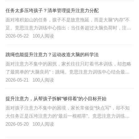
剂”。
任务太多压垮孩子？清单管理提升注意力分配
面对堆积如山的任务，孩子不是故意拖延，而是大脑“内存”不
足。竞思注意力训练中心指出：当任务超过大脑负荷时，注意
力不集中就会爆发。用清单管理帮孩子理清头绪，是提升注意
2026-05-22
100人阅读
力分配能力的有效方法。
跳绳也能提升注意力？运动改造大脑的科学法
面对注意力不集中的困扰，家长往往只盯着书本训练，却忽略
了最简单的“大脑良药”：跳绳。竞思注意力训练中心结合最新
脑科学研究证实：规律跳绳能从生理层面改善注意力缺陷，是
2026-05-21
100人阅读
提升注意力的高效“自然药”。
提升注意力，从帮孩子拆解“够得着”的小目标开始
面对孩子注意力不集中的困境，家长常催促“快点写”，却不知
大任务正是压垮注意力的“最后一根稻草”。竞思注意力训练中
心指出：帮孩子拆解“够得着”的小目标，是提升注意力的关键
2026-05-20
100人阅读
一步。