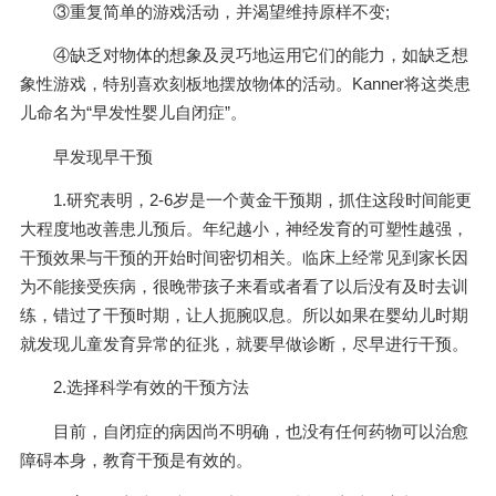
③重复简单的游戏活动，并渴望维持原样不变;
④缺乏对物体的想象及灵巧地运用它们的能力，如缺乏想
象性游戏，特别喜欢刻板地摆放物体的活动。Kanner将这类患
儿命名为“早发性婴儿自闭症”。
早发现早干预
1.研究表明，2-6岁是一个黄金干预期，抓住这段时间能更
大程度地改善患儿预后。年纪越小，神经发育的可塑性越强，
干预效果与干预的开始时间密切相关。临床上经常见到家长因
为不能接受疾病，很晚带孩子来看或者看了以后没有及时去训
练，错过了干预时期，让人扼腕叹息。所以如果在婴幼儿时期
就发现儿童发育异常的征兆，就要早做诊断，尽早进行干预。
2.选择科学有效的干预方法
目前，自闭症的病因尚不明确，也没有任何药物可以治愈
障碍本身，教育干预是有效的。