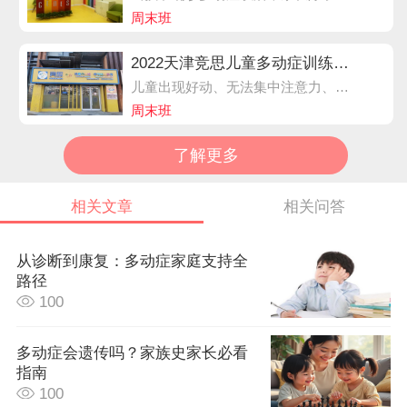
周末班
2022天津竞思儿童多动症训练课程
儿童出现好动、无法集中注意力、缺乏耐心、脾气暴躁、易冲动、写作业拖拉磨蹭。家长就要警惕儿童多动症了，不要以为只是孩子小，活泼调皮，长大就好了，以免错过多动症黄金干预时期。孩子的不良行为，越往后越难以纠正。
周末班
了解更多
相关文章
相关问答
从诊断到康复：多动症家庭支持全
路径
100
多动症会遗传吗？家族史家长必看
指南
100