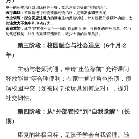
月）
单一的药物治疗或训练往往不够，竞思注意力提倡“医教结合”：
医疗基础
：遵医嘱进行药物或非药物治疗，定期复诊调整方案；
专业训练
：配合
竞思注意力
的脑电生物反馈训练，针对性提升前额叶功能，改
善
注意力不集中
和冲动行为；
家庭重塑
：建立“结构化生活”——固定作息时间表、可视化的任务清单、代币
制奖惩机制，让生活充满可预测性，减少大脑的决策负担。
第三阶段：校园融合与社会适应（6个月-2
年）
主动与老师沟通，申请“座位靠前”“允许课间
释放能量”等合理便利；在家中通过角色扮演，预
演校园冲突（如被同学抢玩具如何应对），提升
社交韧性。
第四阶段：从“外部管控”到“自我觉醒”（长
期）
康复的终极目标，是孩子学会自我管理。随