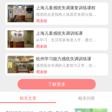
上海儿童感统失调康复训练课程
感觉统合是指将人体器官各部分感觉信息(如视觉、听觉、触觉、嗅觉、前庭觉和本体觉等)输入组合起来，经大脑处理(解释、比较、增强、抑制、联系和统一)，对身体外的知觉做出反应，并反馈指导行为、语言、思维等的能力。
周末班
上海儿童感统失调训练课
从学习，生活等多角度入手，通过使用特殊的体育器材，设置有针对性的体育课程和生动的游戏，辅以刺激，诱导，调节，疏导，抑制等，解决儿童在现代生活空间活动受到压缩，活动受到限制的问题
周末班
杭州学习能力感统失调训练课
感觉统合失调的儿童智力正常，但由于其统合能力不足导致其智力水平没有得到充分发展，对学习能力、运动技能、社会适应能力等方面造成障碍。 尤其是到了学龄期，在学习能力和性格上出现这样那样的障碍，学习能力下降，语言表达不畅，心理成熟晚，情感脆弱，自控能力差，缺乏自信，人际关系差等等。学习和生活质量就会不断下降。
周末班
了解更多
相关文章
相关问答