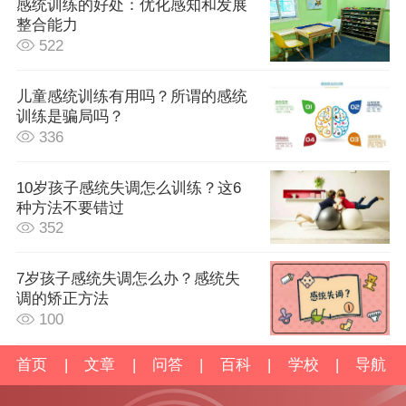
感统训练的好处：优化感知和发展
整合能力
522
儿童感统训练有用吗？所谓的感统
训练是骗局吗？
336
10岁孩子感统失调怎么训练？这6
种方法不要错过
352
7岁孩子感统失调怎么办？感统失
调的矫正方法
100
首页
|
文章
|
问答
|
百科
|
学校
|
导航