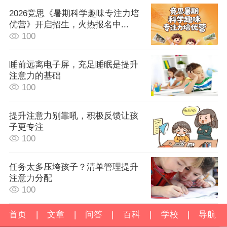
2026竞思《暑期科学趣味专注力培
优营》开启招生，火热报名中...
100
睡前远离电子屏，充足睡眠是提升
注意力的基础
100
提升注意力别靠吼，积极反馈让孩
子更专注
100
任务太多压垮孩子？清单管理提升
注意力分配
100
首页
|
文章
|
问答
|
百科
|
学校
|
导航