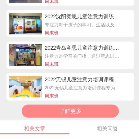
周末班
2022沈阳竞思儿童注意力训练课程
专注力对于孩子的学习、生活以及未来工作有着重要的影响。那么，孩子专注力差与哪些因素有关？如何培养和提升孩子专注力呢？2022沈阳儿童注意力培训课程专为5-12岁孩子研发，采用国际上先进的科学脑电生物反馈技术进行注意力训练，全方位提升孩子因注意力产生的“注意力不集中”、“学习动力不足”、“写作业拖拉磨蹭”，“情绪不稳定”，“记忆力差”，“人际关系差”等相关问题。
周末班
2022青岛竞思儿童注意力训练课程
注意力是学习的门槛，通过竞思训练提升注意力的指向性和抗干扰能力，注意力不好的儿童会出现上课坐不住、注意力持续时间短、记不住上课内容等现象。通过竞思专注力训练可以提高记忆的容量，延长记忆时间，提高学习效率，改善听课、做作业的质量。视动协调能力的提高，对规范字形、改变写字速度慢、丢字漏字、写字跳行等状况有帮助。
周末班
2022无锡儿童注意力培训课程
2022无锡儿童注意力培训课程专为5-12岁孩子研发，采用国际上先进的科学脑电生物反馈技术进行注意力训练，全方位提升孩子因注意力产生的“注意力不集中”、“学习动力不足”、“写作业拖拉磨蹭”，“情绪不稳定”，“记忆力差”，“人际关系差”等相关问题，目前已有大批的学员和家长受益!
周末班
了解更多
相关文章
相关问答