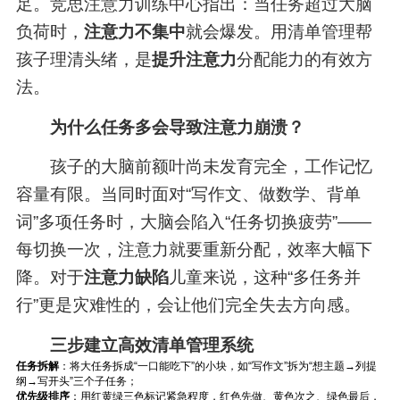
足。竞思注意力训练中心指出：当任务超过大脑
负荷时，
注意力不集中
就会爆发。用清单管理帮
孩子理清头绪，是
提升注意力
分配能力的有效方
法。
为什么任务多会导致注意力崩溃？
孩子的大脑前额叶尚未发育完全，工作记忆
容量有限。当同时面对“写作文、做数学、背单
词”多项任务时，大脑会陷入“任务切换疲劳”——
每切换一次，注意力就要重新分配，效率大幅下
降。对于
注意力缺陷
儿童来说，这种“多任务并
行”更是灾难性的，会让他们完全失去方向感。
三步建立高效清单管理系统
任务拆解
：将大任务拆成“一口能吃下”的小块，如“写作文”拆为“想主题→列提
纲→写开头”三个子任务；
优先级排序
：用红黄绿三色标记紧急程度，红色先做、黄色次之、绿色最后，