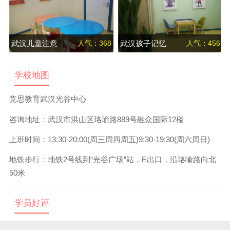
么办
武汉儿童注意
人气：368
武汉孩子记忆
人气：456
力训练课程—
力提升课程
学校地图
沙盘训练
竞思教育武汉光谷中心
咨询地址：
武汉市洪山区珞瑜路889号融众国际12楼
上班时间：
13:30-20:00(周三周四周五)9:30-19:30(周六周日)
地铁步行：
地铁2号线到“光谷广场”站，E出口，沿珞喻路向北
50米
学员好评