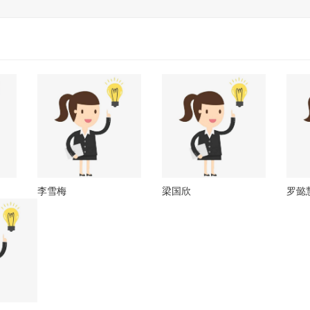
多
年
发
展
目
前
在
广
州、
杭
州、
北
李雪梅
梁国欣
罗懿
京、
上
海、
天
津、
宁
波