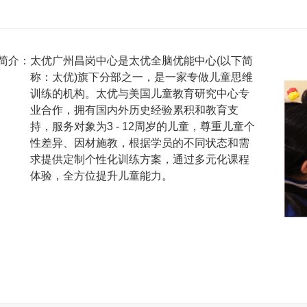
简介：
太优广州昌岗中心是太优全脑优能中心(以下简
太
称：太优)旗下分部之一，是一家专做儿童思维
优
训练的机构。太优与美国儿童教育研究中心专
成
业合作，拥有国内外历史经验累积和教育支
立
持，服务对象为3 - 12周岁的儿童，尊重儿童个
时
性差异、因材施教，根据学员的不同状态和需
间
求提供定制个性化训练方案，通过多元化课程
较
体验，全方位提升儿童能力。
久，
远
早
于
同
行。
经
过