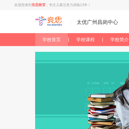
欢迎您来到
竞思教育
，专注儿童注意力训练13年！
太优广州昌岗中心
学校首页
|
学校课程
|
学校简介