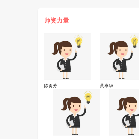
师资力量
陈勇芳
黄卓华