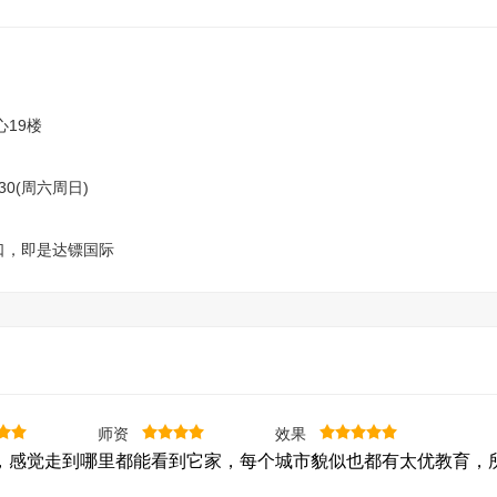
心，
为
超
过
五
心19楼
十
万
9:30(周六周日)
人
次
出口，即是达镖国际
学
员
提
供
学
习
能
师资
效果
力
，感觉走到哪里都能看到它家，每个城市貌似也都有太优教育，
提