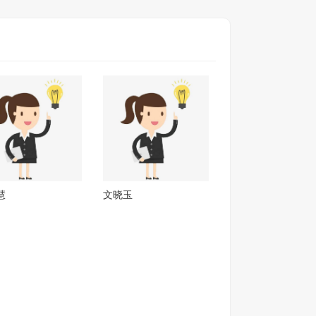
慧
文晓玉