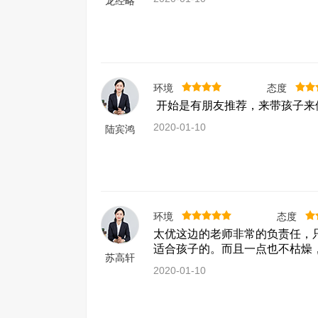
龙经略
太优
到“
心。
环境
态度
太优
开始是有朋友推荐，来带孩子来
责、
2020-01-10
陆宾鸿
进行
维能
环境
态度
太优这边的老师非常的负责任，
适合孩子的。而且一点也不枯燥
苏高轩
2020-01-10