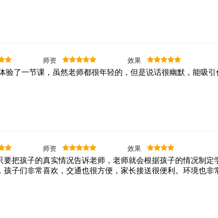
高
服
务。
广州昌岗中心附近交通便利，通过地铁2号线或8号线
昌岗”站，E出口，到达镖国际即可找到我们的学习中
师资
效果
广州昌岗中心环境温馨、老师们专业水平高、认真负
体验了一节课，虽然老师都很年轻的，但是说话很幽默，能吸引
有耐心， 通过对不同的孩子针对性定制课程，对孩子
人性化训练帮助孩子充分发挥创造性的意念，锻炼思
力。
师资
效果
只要把孩子的真实情况告诉老师，老师就会根据孩子的情况制定
，孩子们非常喜欢，交通也很方便，家长接送很便利。环境也非