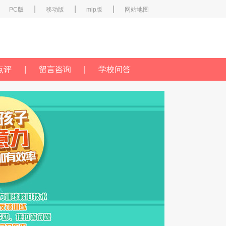
|
|
|
PC版
移动版
mip版
网站地图
点评
|
留言咨询
|
学校问答