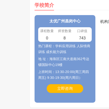
学校简介
太优广州昌岗中心
机构
课程数量
师资数量
口碑值
0
8
743
热门课程：学科应用训练 人际情商
训练 成长能力训练
地 址：海珠区江南大道南362号达
镖国际中心19楼
上班时间：13:30-20:00(周三周四
周五) 9:30-19:30(周六周日）
立即咨询