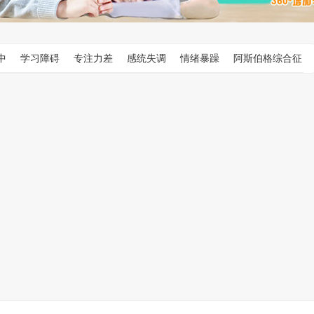
中
学习障碍
专注力差
感统失调
情绪暴躁
阿斯伯格综合征