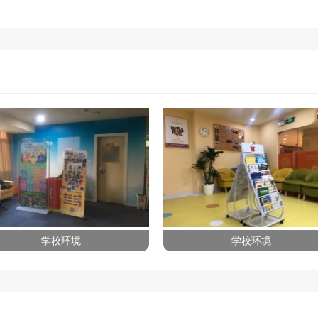
等
10
多
个
全
国
热
门
城
市，
开
设
了
40
学校环境
学校环境
多
家
学校环境
学校环境
训
练
中