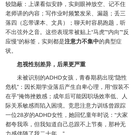
较隐蔽：上课看似安静，实则眼神放空、记不住
老师讲的内容；写作业时频繁发呆、漏题；丢三
落四（忘带课本、文具）；聊天时容易跑题，听
不出弦外之音。这些表现常被贴上“马虎”“内向”“反
应慢”的标签，实则都是
注意力不集中
的典型症
状。
忽视性别差异，后果更严重
未被识别的ADHD女孩，青春期易出现“隐性
危机”：因长期学业落后产生自卑心理，用“假装不
在乎”掩饰挫败感；成年后可能因职场效率低、人
际关系敏感而陷入困境。竞思注意力训练曾跟踪
一位28岁的ADHD女性，她回忆童年时说：“大家
都夸我乖，但我知道自己总跟不上节奏，那种无
力感伴随了我二十年。”