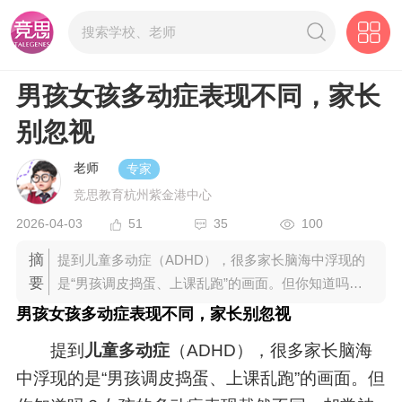
男孩女孩多动症表现不同，家长
别忽视
老师
专家
竞思教育杭州紫金港中心
2026-04-03
51
35
100
摘
提到儿童多动症（ADHD），很多家长脑海中浮现的
要
是“男孩调皮捣蛋、上课乱跑”的画面。但你知道吗？
女孩的多动症表现截然不同，却常被误认为“内向、
男孩女孩多动症表现不同，家长别忽视
乖巧”，导致错过最佳多动症干预时机。竞思注意力
提到
儿童多动症
（ADHD），很多家长脑海
训练中心统计显示，确诊的ADHD女孩中，仅23%在
学龄期被发现，远低于男孩的61%。
中浮现的是“男孩调皮捣蛋、上课乱跑”的画面。但