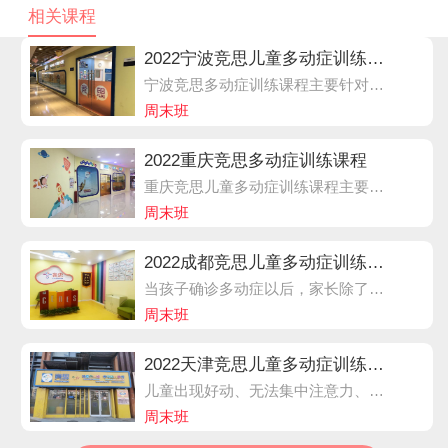
相关课程
2022宁波竞思儿童多动症训练课程
宁波竞思多动症训练课程主要针对6-15岁儿童，结合家长评估、学员测评、脑电信息、学员实际需求和时间安排，竞思专家定制个性化培训方案，包括竞思脑电课程，主要从孩子大脑角度出发精确纠正多动分心的问题，辅以习题训练，在专业的培训老师指导下进行，强化仪器训练效果，让孩子反应更迅速。
周末班
2022重庆竞思多动症训练课程
重庆竞思儿童多动症训练课程主要针对6-15岁儿童，结合家长评估、学员测评、脑电信息、学员实际需求和时间安排，竞思专家定制个性化培训方案，包括竞思脑电课程，主要从孩子大脑角度出发精确纠正多动分心的问题。
周末班
2022成都竞思儿童多动症训练课程
当孩子确诊多动症以后，家长除了给孩子做药物治疗或脑电生物反馈训练外，家长在家也要懂得引导孩子，这对多动症的康复非常重要。成都竞思儿童多动症训练课程主要针对6-15岁儿童，结合家长评估、学员测评、脑电信息、学员实际需求和时间安排，竞思专家定制个性化培训方案。
周末班
2022天津竞思儿童多动症训练课程
儿童出现好动、无法集中注意力、缺乏耐心、脾气暴躁、易冲动、写作业拖拉磨蹭。家长就要警惕儿童多动症了，不要以为只是孩子小，活泼调皮，长大就好了，以免错过多动症黄金干预时期。孩子的不良行为，越往后越难以纠正。
周末班