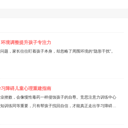
层在这些信息处理传递的能力，从而改善读写障碍。 二是家庭
说话、表达想法，不要因为说错或者说的慢、说的词不达意，就着
注意力缺失常常
升注意力纠正多动是很重要的，比如上面说的脑电生物反馈训练，
这样综合性的去帮孩子提升，效果较好。 ...
？环境调整提升孩子专注力
问题，家长往往盯着孩子本身，却忽略了周围环境的“隐形干扰”。
学习障碍儿童心理重建指南
学业挫败，会像慢性毒药一样侵蚀孩子的自尊。竞思注意力训练中心
认知训练同等重要，只有帮孩子找回自信，才能真正走出学习障碍的