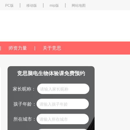
|
|
|
PC版
移动版
mip版
网站地图
|
师资力量
|
关于竞思
竞思脑电生物体验课免费预约
家长昵称：
孩子年龄：
所在城市：