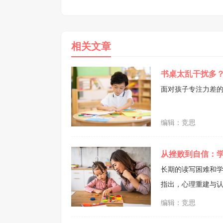
理解、记忆力、注意力等区域，强化大脑皮
的支持引导，比如家长平时多引导孩子
急纠正和替孩子表达，一定要多给表达机会。 还有一个比较关键的是，读写障碍和多动症
相关文章
会共同出现在孩子身上，所以帮孩子提
书桌太乱干扰多
面对孩子专注力差的
编辑：竞思
从挫败到自信：
长期的读写困难和
指出，心理重建与
阴霾。
编辑：竞思