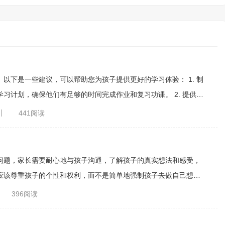
下是一些建议，可以帮助您为孩子提供更好的学习体验： 1. 制
划，确保他们有足够的时间完成作业和复习功课。 2. 提供一
没有干扰的学习环境，可以让他们更容易集中注意力。 3. 鼓励
441阅读
样可以帮助他们更好地理解知识，并激发他们的好奇心。 4. 利
戏等，可以让孩子更好地学习和掌握知识。 5. 与老师保持
联系：与孩子的老师保持联系，了解孩子的学习进度和表现，并提供适当的帮助和支持。 ...
问题，家长需要耐心地与孩子沟通，了解孩子的真实想法和感受，
应该尊重孩子的个性和权利，而不是简单地强制孩子去做自己想要
帮助孩子缓解压力和焦虑，比如陪伴孩子做一些有趣的事情、帮助
396阅读
长也应该建立起与孩子的信任和沟通渠道，让孩子能够自由地分享
自己的想法和感受，这对孩子的成长和发展很有帮助。 ...