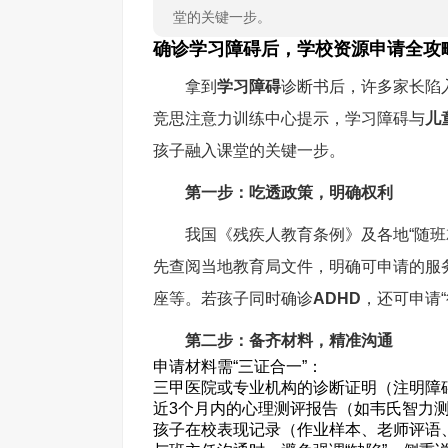
堂的关键一步。
确诊学习障碍后，学校资源申请全攻
拿到
学习障碍
诊断书后，许多家长陷
竞思注意力训练中心提示，学习障碍与
儿
孩子融入课堂的关键一步。
第一步：吃透政策，明确权利
我国《残疾人教育条例》及各地“随
先查阅当地教育局文件，明确可申请的服
座等。若孩子同时确诊
ADHD
，还可申请
第二步：备齐材料，精准沟通
申请材料需“三证合一”：
三甲医院或专业机构的诊断证明（注明障
近3个月内的心理测评报告（如韦氏智力
孩子在校表现记录（作业样本、老师评语