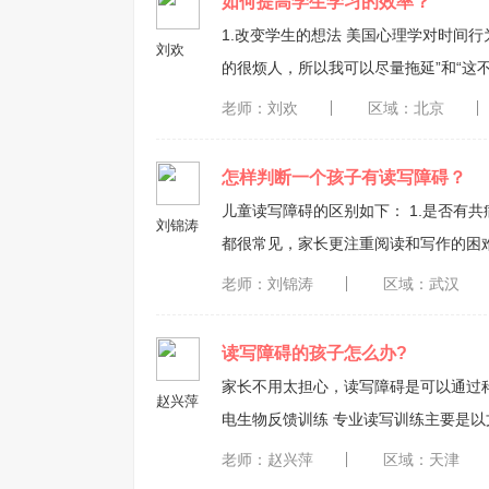
如何提高学生学习的效率？
1.改变学生的想法 美国心理学对时间行为学的研究表明两种对时间的态度：“这项工作必须完成，但它真
刘欢
的很烦人，所以我可以尽量拖延”和“
我才能早点摆脱它。” 当你有动机时，快速迈出第一步是非常重要的。不要马上推翻你的整个习惯，只要
老师：刘欢
区域：北京
强迫自己做你现在拖延的事情。 2.严格规定完成期限 你有多少时间完成工作，工作会自动变成这么多时
间。如果你有一整天的时间做某件事，
怎样判断一个孩子有读写障碍？
个小时内更快更有效地完成它。 3.学会列清单 把你想做的一切都写下来，这样做首先可以让你随时明确你
儿童读写障碍的区别如下： 1.是否有共病：如多动症、学习困难儿童多动症，如错拼.字母错读.这些问题
刘锦涛
都很常见，家长更注重阅读和写作的困难。 2.是否伴有智力缺陷：低智力儿童的整体学习能
响，与其智力发展相称。以轻度智力发
老师：刘锦涛
区域：武汉
更好的学习成绩； 因此，一旦发现孩子有阅读或写作困难，建议家长带孩子到专业机构进行评估，检查是
共同问题还是简单的学习问题。 ...
读写障碍的孩子怎么办?
家长不用太担心，读写障碍是可以通过科学训练改善的。 一是专业上的
赵兴萍
电生物反馈训练 专业读写训练主要是以文字类练习为主的，但不是大家平时常见的单纯的刷题、答题，而
是根据视觉、听觉、注意力、读写困难
老师：赵兴萍
区域：天津
力等许多综合能力，从而慢慢改善读写障碍。 脑电生物反馈训练则是可以锻炼大脑有关阅