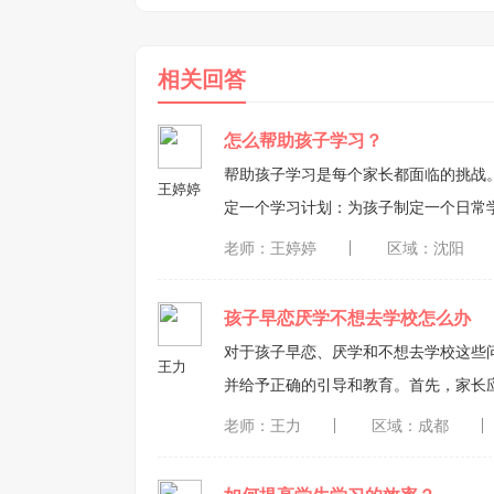
相关回答
怎么帮助孩子学习？
帮助孩子学习是每个家长都面临的挑战。以
王婷婷
定一个学习计划：为孩子制定一个日常学习计
个安静的学习环境：为孩子提供一个安静、
老师：王婷婷
区域：沈阳
孩子提问：鼓励孩子在学习过程中提问，这
用技术：使用一些教育类的应用程序、网站和游
孩子早恋厌学不想去学校怎么办
对于孩子早恋、厌学和不想去学校这些
王力
并给予正确的引导和教育。首先，家长
的事情。其次，家长可以通过一些方式
老师：王力
区域：成都
孩子找到自己的兴趣爱好等。最后，家