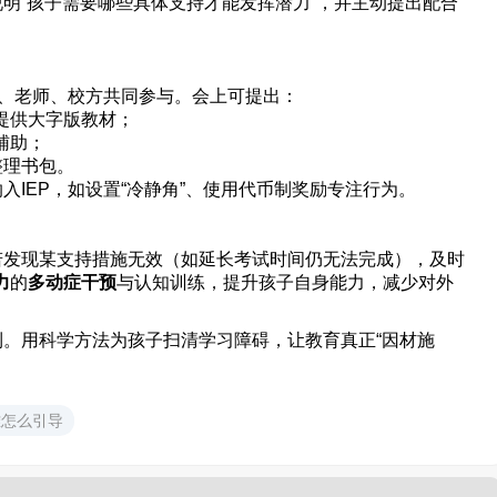
说明“孩子需要哪些具体支持才能发挥潜力”，并主动提出配合
家长、老师、校方共同参与。会上可提出：
提供大字版教材；
辅助；
整理书包。
纳入IEP，如设置“冷静角”、使用代币制奖励专注行为。
若发现某支持措施无效（如延长考试时间仍无法完成），及时
力
的
多动症干预
与认知训练，提升孩子自身能力，减少对外
利。用科学方法为孩子扫清学习障碍，让教育真正“因材施
难怎么引导