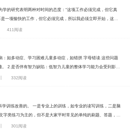
这不是一项愉快的工作，但它必须完成，所以我必须立即开始，这样
411阅读
你会花一天的时间去做。如果你只有一个小时就能做到，你会在一
手头的任务。不要相信你能用大脑记住一切，当你看到你的长名单时，它也会带来危机感。 ...
力会受到影
展为例，患者从小学就有学习困难，成绩处于及格边缘，无法取得
332阅读
训练，如专业的读写训练，二是脑
等多方面的问题，针对性训练提升的题目，可以锻炼到视觉分辨能
301阅读
读、语言表达、