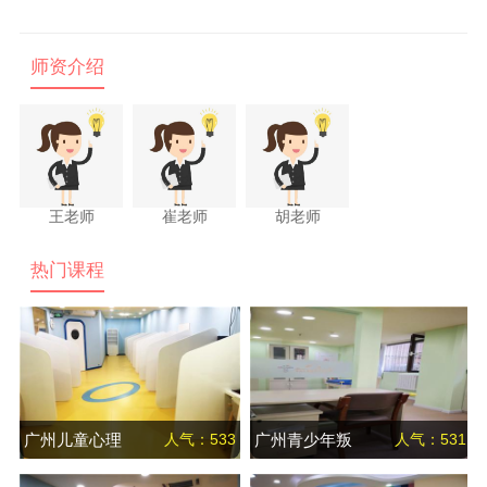
师资介绍
王老师
崔老师
胡老师
热门课程
广州儿童心理
人气：533
广州青少年叛
人气：531
健康辅导课程
逆训练课程