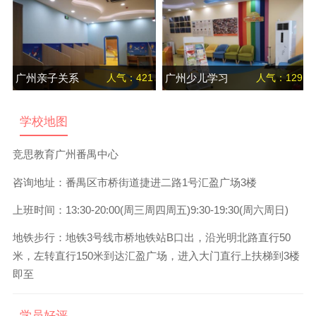
广州亲子关系
人气：421
广州少儿学习
人气：129
辅导班
能力提升辅导
学校地图
班
竞思教育
广州番禺
中心
咨询地址：
番禺区市桥街道捷进二路1号汇盈广场3楼
上班时间：
13:30-20:00(周三周四周五)9:30-19:30(周六周日)
地铁步行：
地铁3号线市桥地铁站B口出，沿光明北路直行50
米，左转直行150米到达汇盈广场，进入大门直行上扶梯到3楼
即至
学员好评