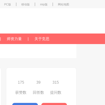
|
|
|
PC版
移动版
mip版
网站地图
|
师资力量
|
关于竞思
175
39
315
获赞数
回答数
提问数