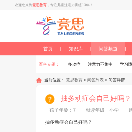
欢迎您来到
竞思教育
，专注儿童注意力训练13年！
首页
|
知识库
|
问答频道
|
百科专题：
多动症
注意力不集中
学习
当前位置：
竞思教育
>
问答列表
> 问答详情
抽多动症会自己好吗？
孩子年龄：7
就读年级：小学
抽多动症会自己好吗？