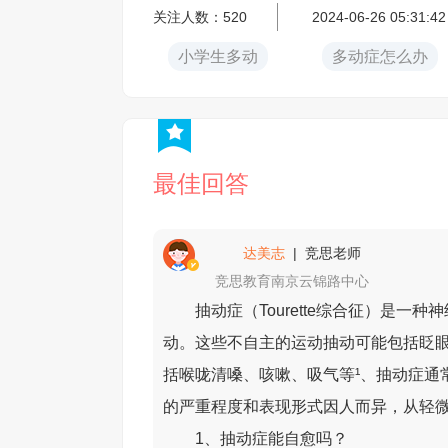
关注人数：520
2024-06-26 05:31:42
小学生多动
多动症怎么办
最佳回答
达美志
| 竞思老师
竞思教育南京云锦路中心
抽动症（Tourette综合征）是
动。这些不自主的运动抽动可能包括眨
括喉咙清嗓、咳嗽、吸气等¹、抽动症通
的严重程度和表现形式因人而异，从轻
1、抽动症能自愈吗？