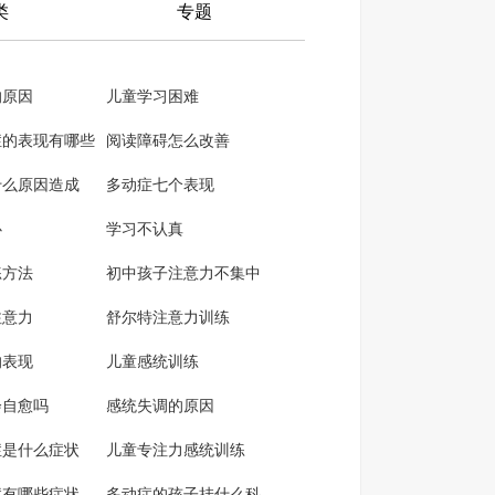
类
专题
的原因
儿童学习困难
症的表现有哪些
阅读障碍怎么改善
什么原因造成
多动症七个表现
心
学习不认真
练方法
初中孩子注意力不集中
注意力
舒尔特注意力训练
的表现
儿童感统训练
会自愈吗
感统失调的原因
症是什么症状
儿童专注力感统训练
症有哪些症状
多动症的孩子挂什么科