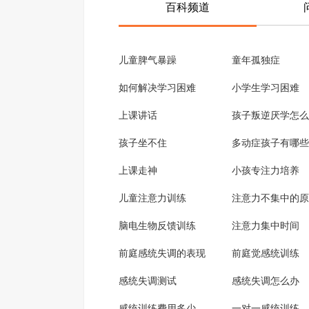
百科频道
儿童脾气暴躁
童年孤独症
如何解决学习困难
小学生学习困难
上课讲话
孩子叛逆厌学怎么
孩子坐不住
多动症孩子有哪些
上课走神
小孩专注力培养
儿童注意力训练
注意力不集中的原
脑电生物反馈训练
注意力集中时间
前庭感统失调的表现
前庭觉感统训练
感统失调测试
感统失调怎么办
感统训练费用多少
一对一感统训练