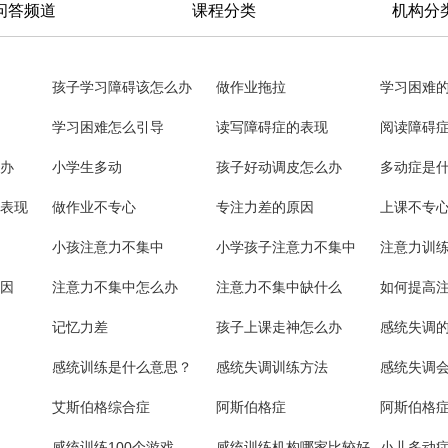
问答频道
课程分类
机构分
孩子学习障碍该怎么办
做作业拖拉
学习困难
学习困难怎么引导
读写障碍症的表现
阅读障碍
办
小学生多动
孩子好动调皮怎么办
多动症是
表现
做作业不专心
专注力差的原因
上课不专
小孩注意力不集中
小学孩子注意力不集中
注意力训
因
注意力不集中怎么办
注意力不集中缺什么
如何提高
记忆力差
孩子上课走神怎么办
感统失调
感统训练是什么意思？
感统失调训练方法
感统失调
艾斯伯格综合症
阿斯伯格症
阿斯伯格
感统训练100个游戏
感统训练机构哪家比较好
小儿多动