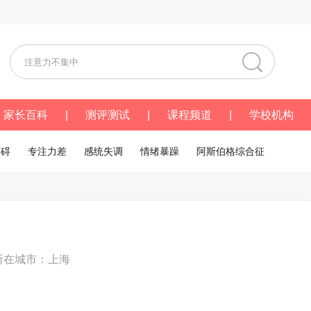
家长百科
|
测评测试
|
课程频道
|
学校机构
障碍
专注力差
感统失调
情绪暴躁
阿斯伯格综合征
所在城市：上海