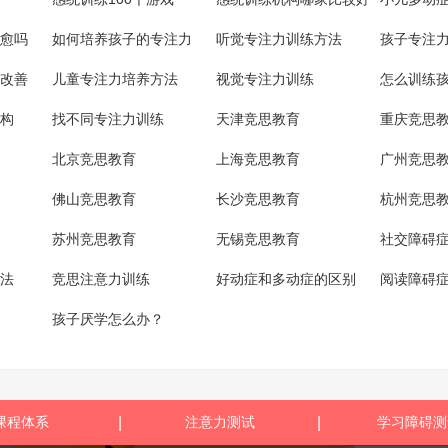
愈吗
如何培养孩子的专注力
听觉专注力训练方法
孩子专注
改善
儿童专注力培养方法
视觉专注力训练
怎么训练
构
找不同专注力训练
天津竞思教育
重庆竞思
北京竞思教育
上海竞思教育
广州竞思
佛山竞思教育
长沙竞思教育
杭州竞思
苏州竞思教育
无锡竞思教育
社交障碍
法
竞思注意力训练
好动症和多动症的区别
阅读障碍
孩子厌学怎么办？
课程体系
|
注意力测试
|
学习障碍测