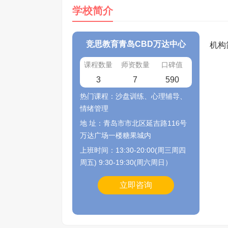
学校简介
竞思教育青岛CBD万达中心
机构
课程数量
师资数量
口碑值
3
7
590
热门课程：沙盘训练、心理辅导、
情绪管理
地 址：青岛市市北区延吉路116号
万达广场一楼糖果城内
上班时间：13:30-20:00(周三周四
周五) 9:30-19:30(周六周日）
立即咨询