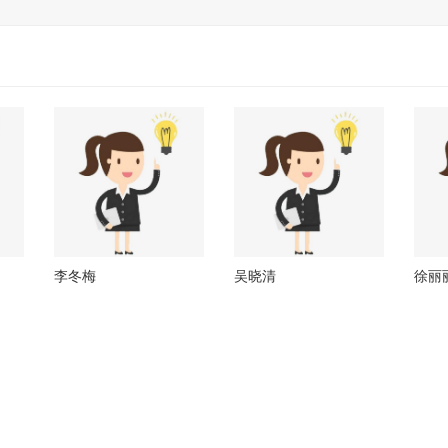
（
Neurofeedback
）的同时，还引进各国青少
年家长都在热捧的教育理念，致力于中国青少
年的注意力训练，经统计，竞思注意力训练成
效频频被赞。竞思以专业的科学技术、庞大的
专家团队、专业的服务和良好的信誉深受家长
和学员的好评。
教育青岛CBD万达中心以优质的服务专业的技巧为您
子创造更加美好的明天，
竞思教育您孩子注意力，学
力的专家。
李冬梅
吴晓清
徐丽