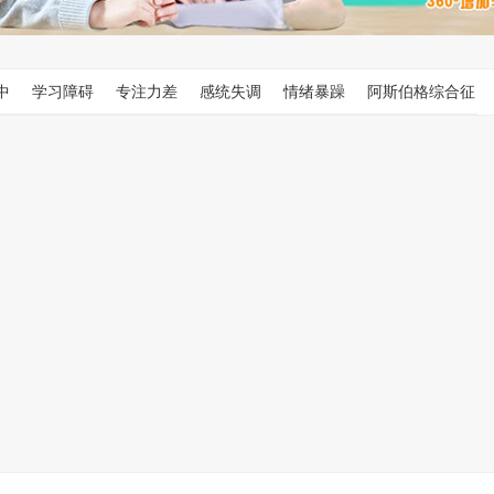
中
学习障碍
专注力差
感统失调
情绪暴躁
阿斯伯格综合征