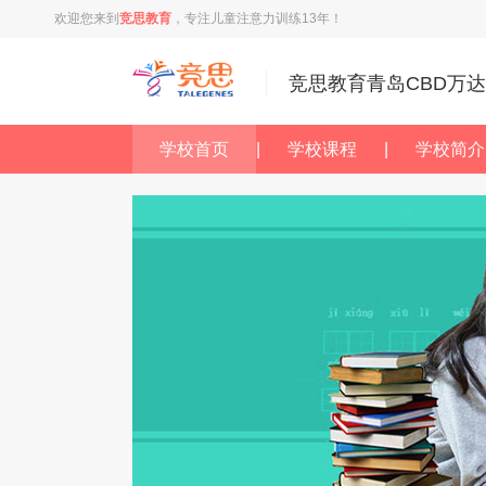
欢迎您来到
竞思教育
，专注儿童注意力训练13年！
竞思教育青岛CBD万
学校首页
|
学校课程
|
学校简介