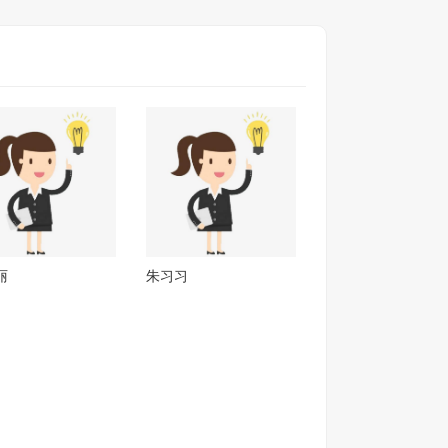
丽
朱习习