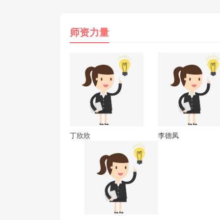
师资力量
竞思
的孩
习能
丁欣欣
李德凤