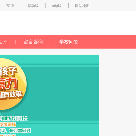
|
|
|
PC版
移动版
mip版
网站地图
点评
|
留言咨询
|
学校问答