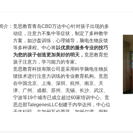
简介：
竞思教育青岛CBD万达中心针对孩子出现的多
动症，注意力不集中等症状，制定了多种教学
方案，如沙盘训练，心理辅导，脑电生物反馈
等多种课程。中心将
以优质的服务专业的技巧
为您的孩子创造更加美好的明天，
竞思教育您
孩子注意力，学习能力的专家。
竞思教育科技有限公司是采用科学脑电生物反
馈技术进行注意力训练的专业教育机构。
竞思
在中国北京、上海、深圳、杭州、南京、天
津、广州、成都、苏州、无锡、长沙、武汉、
宁波等
19
个城市已成立超过
60
家培训中心。
竞
思总部
TalegenesLLC
创建于内华达州，中心位
于洛杉矶，在加州瓦伦西亚、加州尔湾、密歇
根州安阿伯，和佛吉尼亚夏洛特维尔均设有研
究室。竞思教育在引进脑电生物反馈技术