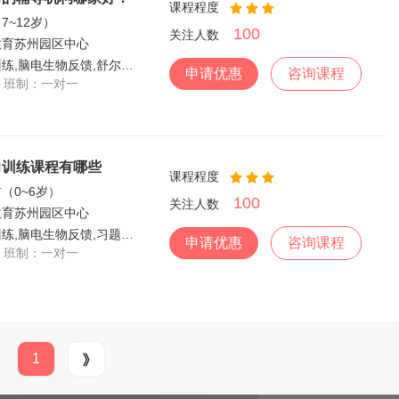
课程程度
7~12岁）
100
关注人数
教育苏州园区中心
课程体系：沙盘训练,脑电生物反馈,舒尔特方格
申请优惠
咨询课程
班制：一对一
力训练课程有哪些
课程程度
（0~6岁）
100
关注人数
教育苏州园区中心
课程体系：沙盘训练,脑电生物反馈,习题巩固
申请优惠
咨询课程
班制：一对一
1