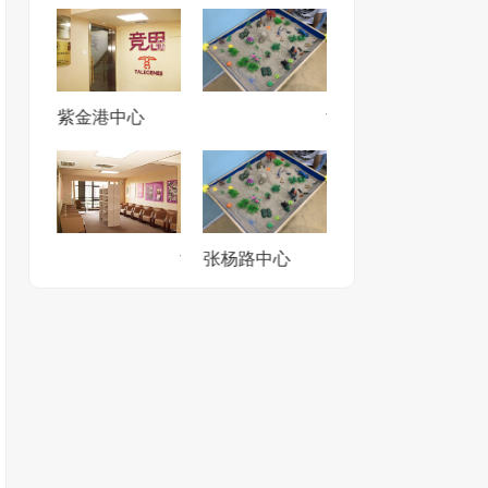
金港中心
竞思教育上海徐汇中心
竞思教育上海张杨路中心
竞思教育广州区庄中心