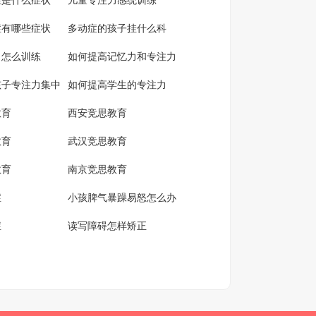
症是什么症状
儿童专注力感统训练
症有哪些症状
多动症的孩子挂什么科
力怎么训练
如何提高记忆力和专注力
孩子专注力集中
如何提高学生的专注力
教育
西安竞思教育
教育
武汉竞思教育
教育
南京竞思教育
症
小孩脾气暴躁易怒怎么办
症
读写障碍怎样矫正