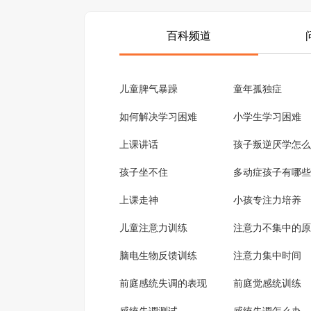
百科频道
儿童脾气暴躁
童年孤独症
如何解决学习困难
小学生学习困难
上课讲话
孩子叛逆厌学怎么
孩子坐不住
多动症孩子有哪些
上课走神
小孩专注力培养
儿童注意力训练
注意力不集中的原
脑电生物反馈训练
注意力集中时间
前庭感统失调的表现
前庭觉感统训练