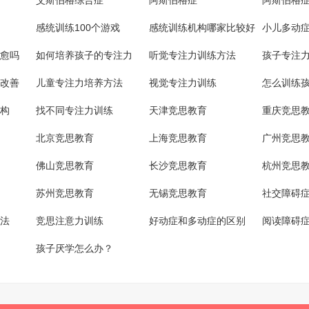
艾斯伯格综合症
阿斯伯格症
阿斯伯格
感统训练100个游戏
感统训练机构哪家比较好
小儿多动
愈吗
如何培养孩子的专注力
听觉专注力训练方法
孩子专注
改善
儿童专注力培养方法
视觉专注力训练
怎么训练
构
找不同专注力训练
天津竞思教育
重庆竞思
北京竞思教育
上海竞思教育
广州竞思
佛山竞思教育
长沙竞思教育
杭州竞思
苏州竞思教育
无锡竞思教育
社交障碍
法
竞思注意力训练
好动症和多动症的区别
阅读障碍
孩子厌学怎么办？