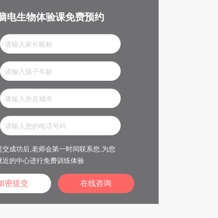
脑电生物体验课免费预约
交成功后,老师会第一时间联系您,为您
就近的中心进行免费训练体验
在线咨询