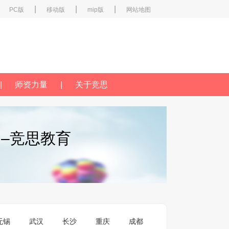
|
|
|
PC版
移动版
mip版
网站地图
|
师资力量
|
关于竞思
–竞思教育
无锡
武汉
长沙
重庆
成都