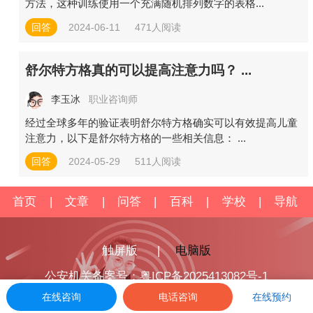
方法，这种训练使用一个充满随机排列数字的表格...
回答
2024-06-11
471人阅读
舒尔特方格真的可以提高注意力吗？ ...
李玉冰
职业咨询师
经过全球多年的验证表明舒尔特方格确实可以有效提高儿童
注意力，以下是舒尔特方格的一些相关信息： ...
回答
2024-05-29
511人阅读
首页
|
文章
|
问答
|
百科
|
学校
|
导航
触屏版
|
电脑版
公安机关备案号：粤ICP备2025413082号-1
在线咨询
电话咨询
在线预约